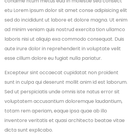
condime ntum metus eud In molestie sed consect
etu Lorem ipsum dolor sit amet conse adipisicing elit
sed do incididunt ut labore et dolore magna. Ut enim
ad minim veniam quis nostrud exercita tion ullamco
laboris nisi ut aliquip exa commodo consequat. Duis
aute irure dolor in reprehenderit in voluptate velit
esse cillum dolore eu fugiat nulla pariatur.
Excepteur sint occaecat cupidatat non proident
sunt in culpa qui deserunt mollit anim id est laborum.
Sed ut perspiciatis unde omnis iste natus error sit
voluptatem accusantium doloremque laudantium,
totam rem aperiam, eaque ipsa quae ab illo
inventore veritatis et quasi architecto beatae vitae
dicta sunt explicabo.