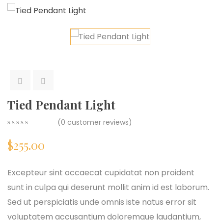
Tied Pendant Light
(
0
customer reviews)
0
5
0
$
255.00
out
of
based
on
Excepteur sint occaecat cupidatat non proident
customer
sunt in culpa qui deserunt mollit anim id est laborum.
ratings
Sed ut perspiciatis unde omnis iste natus error sit
voluptatem accusantium doloremque laudantium,